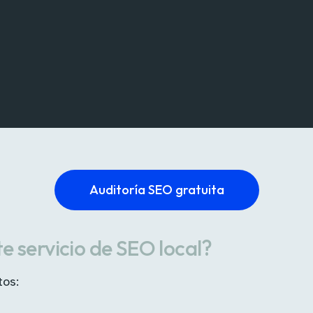
Auditoría SEO gratuita
te servicio de SEO local?
tos: